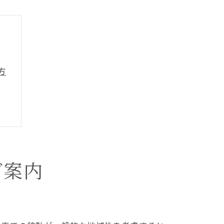
方
て
グ案内
由