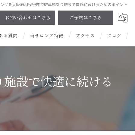
ニングを大阪府羽曳野市で駐車場あり施設で快適に続けるためのポイント
お問い合わせはこちら
ご予約はこちら
ある質問
当サロンの特徴
アクセス
ブログ
プライベートサロン
コラム
男性
り施設で快適に続ける
安い
清潔感