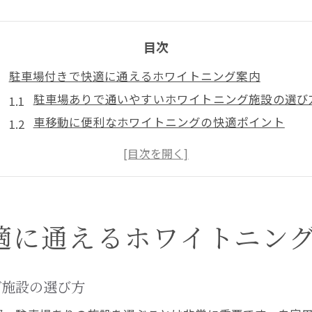
目次
駐車場付きで快適に通えるホワイトニング案内
駐車場ありで通いやすいホワイトニング施設の選び
車移動に便利なホワイトニングの快適ポイント
ホワイトニング施術と駐車スペースの利便性につい
駐車場付きホワイトニングで叶える時短ケア
ホワイトニングを駐車場あり施設で続ける安心感
大阪府羽曳野市で叶える美白ケアの新常識
適に通えるホワイトニン
羽曳野市で駐車場付きホワイトニングが選ばれる理
ホワイトニングの新常識は駐車場完備施設に注目
美白ケア継続に大切なホワイトニング施設とは
グ施設の選び方
仕事帰りも安心なホワイトニング施設の特徴