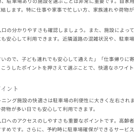
際、駐車場ありの施設を選ぶことは非常に重要です。自家
羽曳野市で快適なホワイトニング体験をするコツ
直結します。特に仕事や家事で忙しい方、家族連れや荷物
忙しい毎日も続けやすいホワイトニング方法
スムーズ通院が叶うホワイトニングの時短テクニッ
入口の分かりやすさも確認しましょう。また、施設によっ
忙しい人こそ駐車場あり施設でホワイトニング習慣
にも安心して利用できます。近隣道路の混雑状況や、駐車
ホワイトニングを無理なく続ける生活リズムの工夫
効率的なホワイトニング継続のポイント紹介
すいので、子ども連れでも安心して通えた」「仕事帰りに
予約制駐車場付きホワイトニングのメリット解説
。こうしたポイントを押さえて選ぶことで、快適なホワイト
雨の日や荷物が多い日にも安心の美白習慣
雨の日も安心な駐車場付きホワイトニング施設の特
ポイント
荷物が多い日でも楽々通える美白ケアの方法
トニング施設の快適さは駐車場の利便性に大きく左右され
天候に左右されないホワイトニング通院の秘訣
や荷物が多い日でも安心して利用できます。
駐車スペース完備で快適なホワイトニング体験
入口へのアクセスのしやすさも重要なポイントです。高齢
悪天候でもホワイトニング習慣を続ける工夫
すすめです。さらに、予約時に駐車場確保ができるサービ