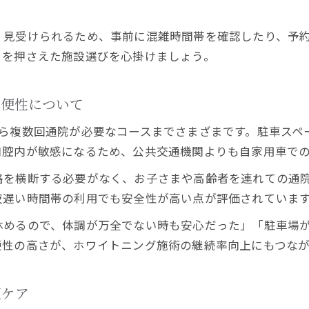
家族と一緒に通える駐車場完備ホワイトニング
家族みんなで通えるホワイトニング施設の魅力
く見受けられるため、事前に混雑時間帯を確認したり、予
駐車場完備で家族連れに優しいホワイトニング
トを押さえた施設選びを心掛けましょう。
同伴利用しやすいホワイトニングの選び方
家族時間を大切にできる美白ケアのすすめ
利便性について
広い駐車場で安心して通えるホワイトニング体験
から複数回通院が必要なコースまでさまざまです。駐車スペ
無理なく白い歯を目指す生活のヒント
口腔内が敏感になるため、公共交通機関よりも自家用車で
続けやすいホワイトニング習慣の作り方
路を横断する必要がなく、お子さまや高齢者を連れての通
駐車場ありでストレスなしの美白生活を実現
夜遅い時間帯の利用でも安全性が高い点が評価されていま
ホワイトニング継続のための生活リズム見直し
休めるので、体調が万全でない時も安心だった」「駐車場
無理のないホワイトニング通院を叶える秘訣
便性の高さが、ホワイトニング施術の継続率向上にもつなが
日常に溶け込むホワイトニングケアのポイント
短ケア