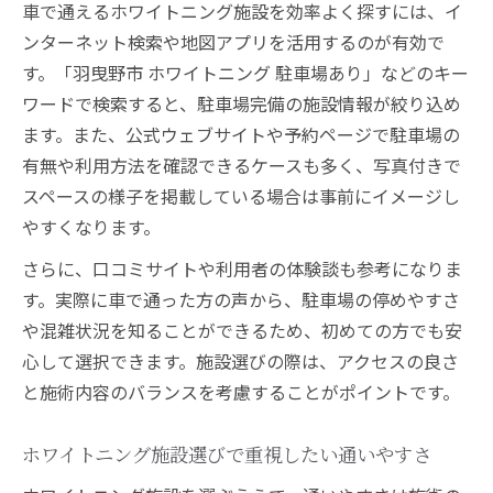
び方
車で通えるホワイトニング施設を効率よく探すには、イ
忙しい日常でも続けられる白い歯への近道
ンターネット検索や地図アプリを活用するのが有効で
す。「羽曳野市 ホワイトニング 駐車場あり」などのキー
忙しい方でも続けやすいホワイトニング活
ワードで検索すると、駐車場完備の施設情報が絞り込め
用法
ます。また、公式ウェブサイトや予約ページで駐車場の
無理なく続けるホワイトニングのポイント
有無や利用方法を確認できるケースも多く、写真付きで
ホワイトニングで白い歯を保つ時短テクニ
スペースの様子を掲載している場合は事前にイメージし
ック
やすくなります。
日常に取り入れやすいホワイトニングの秘
さらに、口コミサイトや利用者の体験談も参考になりま
訣
す。実際に車で通った方の声から、駐車場の停めやすさ
忙しくても安心なホワイトニング施設の選
や混雑状況を知ることができるため、初めての方でも安
び方
心して選択できます。施設選びの際は、アクセスの良さ
と施術内容のバランスを考慮することがポイントです。
ホワイトニング施設選びで重視したい通いやすさ