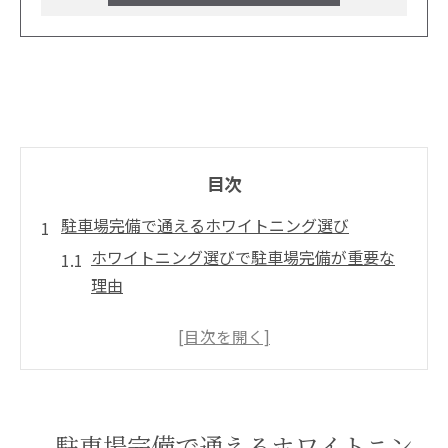
目次
駐車場完備で通えるホワイトニング選び
ホワイトニング選びで駐車場完備が重要な
理由
駐車場あり施設のホワイトニングが人気の
背景
ホワイトニング施設の駐車スペース確認ポ
イント
車利用に便利なホワイトニングの探し方
駐車場完備で通えるホワイトニン