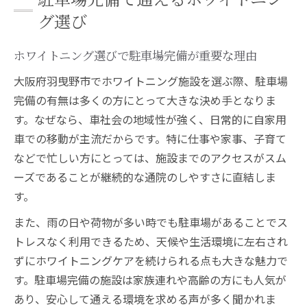
ホワイトニング施設選びで重視したい通い
グ選び
やすさ
ホワイトニング選びで駐車場完備が重要な理由
羽曳野市ならではの快適ホワイトニング体験
ホワイトニングを羽曳野市で快適に受ける
大阪府羽曳野市でホワイトニング施設を選ぶ際、駐車場
コツ
完備の有無は多くの方にとって大きな決め手となりま
羽曳野市の車通院しやすいホワイトニング
す。なぜなら、車社会の地域性が強く、日常的に自家用
体験
車での移動が主流だからです。特に仕事や家事、子育て
などで忙しい方にとっては、施設までのアクセスがスム
ホワイトニング施術で羽曳野市が選ばれる
ーズであることが継続的な通院のしやすさに直結しま
理由
す。
羽曳野市の駐車場あり施設で感じる快適さ
また、雨の日や荷物が多い時でも駐車場があることでス
ホワイトニング体験を快適にする施設の特
トレスなく利用できるため、天候や生活環境に左右され
徴
ずにホワイトニングケアを続けられる点も大きな魅力で
車移動が多い方におすすめの施術環境
す。駐車場完備の施設は家族連れや高齢の方にも人気が
車移動の方に最適なホワイトニング施術環
あり、安心して通える環境を求める声が多く聞かれま
境