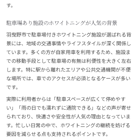
す。
ホワイトニング通院時の駐車やアクセスの
工夫
駐車場あり施設のホワイトニングが人気の背景
車利用者が安心できるホワイトニング施設
羽曳野市で駐車場付きホワイトニング施設が選ばれる背
の条件
景には、地域の交通事情やライフスタイルが深く関係し
ホワイトニング施術環境で車派が重視すべ
ています。多くの方が自家用車を利用するため、施設ま
き点
での移動手段として駐車場の有無は利便性を大きく左右
駐車場完備のホワイトニング通院のメリッ
します。特に駅から離れたエリアや公共交通機関が不便
ト
な場所では、車でのアクセスが必須となるケースが多い
家族利用も安心のホワイトニング施設ガイド
です。
家族で通えるホワイトニング施設の選び方
実際に利用者からは「駐車スペースが広くて停めやす
ホワイトニング施設の家族向けサービスと
い」「雨の日でも濡れずに通院できる」などの声が寄せ
は
られており、快適さや安全性が人気の理由となっていま
子連れでも安心なホワイトニングのポイン
す。忙しい日常の中で、ホワイトニングの継続を妨げる
ト
要因を減らせる点も支持されるポイントです。