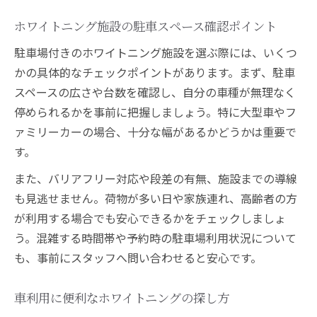
家族利用しやすいホワイトニング施設の特
徴
ホワイトニング施設の駐車スペース確認ポイント
ホワイトニング施設選びで家族の安全を考
駐車場付きのホワイトニング施設を選ぶ際には、いくつ
慮
かの具体的なチェックポイントがあります。まず、駐車
バリアフリー対応で安心感ある選び方を徹底解
スペースの広さや台数を確認し、自分の車種が無理なく
説
停められるかを事前に把握しましょう。特に大型車やフ
バリアフリー対応ホワイトニング施設の魅
ァミリーカーの場合、十分な幅があるかどうかは重要で
力
す。
ホワイトニング施設でバリアフリーが必要
また、バリアフリー対応や段差の有無、施設までの導線
な理由
も見逃せません。荷物が多い日や家族連れ、高齢者の方
バリアフリー設計で安心できるホワイトニ
が利用する場合でも安心できるかをチェックしましょ
ング環境
う。混雑する時間帯や予約時の駐車場利用状況について
も、事前にスタッフへ問い合わせると安心です。
ホワイトニング通院時にバリアフリーを重
視する利点
車利用に便利なホワイトニングの探し方
バリアフリー対応のホワイトニング施設選