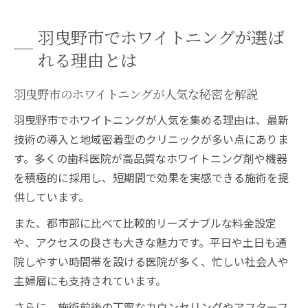
情
ホワイトニング藤井寺周辺との違いを比較
羽曳野市でホワイトニングが選ば
羽曳野のホワイトニングセンターが注目さ
れる理由とは
れる理由
羽曳野市のホワイトニングが人気な秘密を解説
納得できるホワイトニングを羽曳野市で探すコ
ツ
羽曳野市でホワイトニングが人気を集める理由は、最新
自分に合う羽曳野市ホワイトニング選びの
技術の導入と地域密着型のクリニックが多い点にありま
ポイント
す。多くの歯科医院が高品質なホワイトニング剤や機器
ホワイトニングの通いやすさと選び方のポ
を積極的に採用し、短期間で効果を実感できる施術を提
イント
供しています。
口コミを活用した羽曳野市ホワイトニング
また、都市部に比べて比較的リーズナブルな料金設定
探し
や、アクセスの良さも大きな魅力です。平日や土日も通
羽曳野市で後悔しないホワイトニング選択
院しやすい時間帯を設ける医院が多く、忙しい社会人や
術
主婦層にも支持されています。
ホワイトニング藤井寺と羽曳野市の選び方
さらに、施術前後の丁寧なカウンセリングやアフターフ