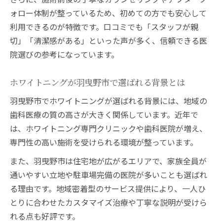
の違い
ォロー体制が整っているため、初めての方でも安心して
自然な白さへ導くホワイトニング体験談に学ぶ
利用できるのが特徴です。口コミでも「スタッフが親
羽曳野市のホワイトニング体験談から学ぶ
切」「清潔感がある」といった声が多く、信頼できる医
選び方
院選びの参考になっています。
ホワイトニング口コミでわかる効果と満足
ホワイトニングが羽曳野市で選ばれる背景とは
度
羽曳野市で人気のホワイトニング実際の声
羽曳野市でホワイトニングが選ばれる背景には、地域の
を紹介
歯科医療の質の高さが大きく関係しています。近年で
は、ホワイトニング専門クリニックや歯科医院が増え、
自然な白さを実感したホワイトニング体験
専門性の高い施術を受けられる環境が整っています。
談
ホワイトニングセンター羽曳野店のレビュ
また、羽曳野市は住宅地が広がるエリアで、家族全員が
ー活用法
通いやすい立地や駐車場完備の医院が多いことも選ばれ
人気急上昇のホワイトニング効果を徹底検証
る理由です。地域密着型のサービス提供により、一人ひ
とりに合わせたカスタマイズ治療や丁寧な説明が受けら
羽曳野市ホワイトニングの効果を徹底検証
れる点も好評です。
ホワイトニングは何回で白くなる？実際の