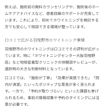
効果
例えば、施術前の無料カウンセリングや、施術後のホー
ムケアアドバイスなど、患者目線のサポートが充実して
口コミに見る羽曳野市ホワイトニングの実
います。これにより、初めてホワイトニングを検討する
力
方でも安心して相談できる環境が整っています。
人気のホワイトニング施術法を比較解説
ホワイトニングセンターの効果と評判のポ
口コミで広がる羽曳野市ホワイトニング事情
イント
羽曳野市のホワイトニングは口コミでその評判が広がっ
失敗しないホワイトニング選びのポイント解説
ています。特に「ホワイトニングセンター大阪羽曳野
行ってはいけない歯科医院の見極め方と注
店」など地域密着型クリニックの体験談やレビューが、
意点
選択時の大きな判断材料となっています。
ホワイトニングで失敗しない選び方のコツ
口コミでは、「施術が丁寧」「効果が実感できた」「院
羽曳野市で安心して受けられるホワイトニ
内が清潔」といったポジティブな意見が多く見られま
ング選択法
す。一方で、「予約が取りづらい」といった課題も挙げ
口コミでわかる信頼できるホワイトニング
られるため、事前の情報収集や予約のタイミングには注
医院
意が必要です。