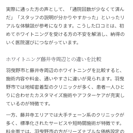
ホワイトニングの料金や説明の丁寧さもチ
実際に通った方の声として、「通院回数が少なくて済ん
ェック
だ」「スタッフの説明が分かりやすかった」といったリ
羽曳野市のホワイトニング最新口コミ事情まと
アルな体験談が参考になります。こうした口コミは、初
め
めてホワイトニングを受ける方の不安を解消し、納得の
羽曳野市のホワイトニング口コミ最新トレ
いく医院選びにつながっています。
ンド
利用者の声から見るホワイトニング満足度
ホワイトニング藤井寺周辺との違いを比較
ホワイトニングセンター大阪羽曳野店の評
羽曳野市と藤井寺周辺のホワイトニングを比較すると、
判まとめ
施術内容や料金、通いやすさに違いが見られます。羽曳
人気歯医者を口コミで比較したホワイトニ
野市では地域密着型のクリニックが多く、患者一人ひと
ング事情
りに合わせたカスタマイズ施術やアフターケアが充実し
羽曳野市と藤井寺のホワイトニングレビュ
ているのが特徴です。
ー分析
一方、藤井寺エリアでは大手チェーン系のクリニックが
多く、標準化されたサービスや短時間施術が特徴です。
料金面では、羽曳野市の方がリーズナブルな価格設定の