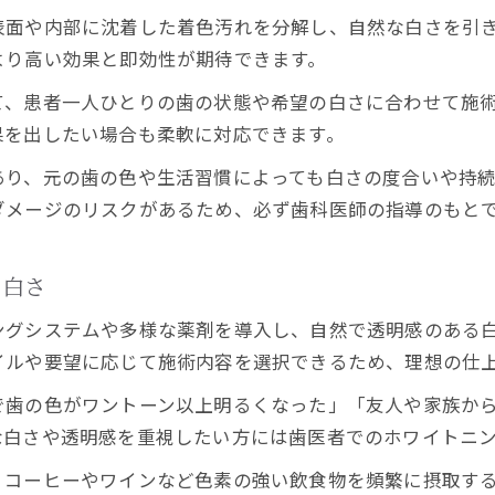
表面や内部に沈着した着色汚れを分解し、自然な白さを引
より高い効果と即効性が期待できます。
て、患者一人ひとりの歯の状態や希望の白さに合わせて施
果を出したい場合も柔軟に対応できます。
あり、元の歯の色や生活習慣によっても白さの度合いや持
ダメージのリスクがあるため、必ず歯科医師の指導のもと
の白さ
ングシステムや多様な薬剤を導入し、自然で透明感のある
イルや要望に応じて施術内容を選択できるため、理想の仕
で歯の色がワントーン以上明るくなった」「友人や家族か
な白さや透明感を重視したい方には歯医者でのホワイトニ
、コーヒーやワインなど色素の強い飲食物を頻繁に摂取す