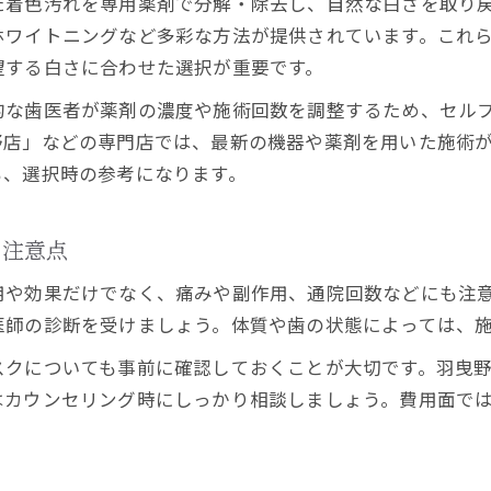
た着色汚れを専用薬剤で分解・除去し、自然な白さを取り
ホワイトニング体験者の口コミと評価を紹介
ホワイトニングなど多彩な方法が提供されています。これ
羽曳野市で比較するホワイトニングの持続性
望する白さに合わせた選択が重要です。
ホワイトニングの持続期間は羽曳野市で違う？
的な歯医者が薬剤の濃度や施術回数を調整するため、セル
羽曳野市の歯医者で選ぶ持続性の高い方法
野店」などの専門店では、最新の機器や薬剤を用いた施術
ホームとオフィスのホワイトニング比較
も、選択時の参考になります。
持続性を高める施術後のケアポイント
口コミに学ぶホワイトニングの実感持続時間
の注意点
ホワイトニング選びに役立つ費用と通院回数の真実
用や効果だけでなく、痛みや副作用、通院回数などにも注
ホワイトニングの費用相場を羽曳野市で比較
医師の診断を受けましょう。体質や歯の状態によっては、
歯医者による通院回数の目安と違いを解説
スクについても事前に確認しておくことが大切です。羽曳
費用と回数で選ぶホワイトニングのポイント
はカウンセリング時にしっかり相談しましょう。費用面では
予算別にみる羽曳野市のホワイトニング事情
実際にかかる費用とお得な選び方のコツ