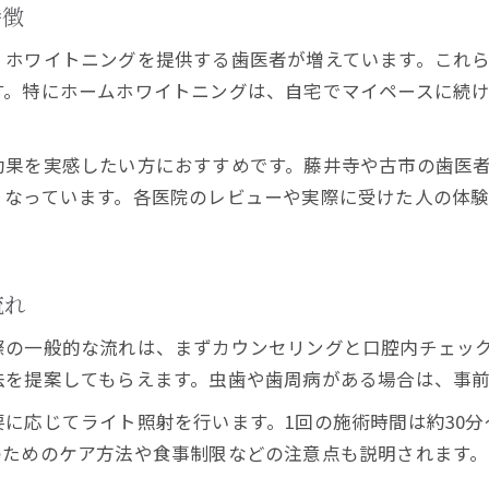
満足できるホワイトニングを羽曳野市で見極める
特徴
羽曳野市で自分に合うホワイトニングの選び方
、ホワイトニングを提供する歯医者が増えています。これ
口コミを活用した歯医者選びのポイント
す。特にホームホワイトニングは、自宅でマイペースに続
満足度の高いホワイトニング体験を比較
羽曳野市で失敗しにくい歯医者の選定基準
効果を実感したい方におすすめです。藤井寺や古市の歯医
施術前に確認したいホワイトニングの注意点
くなっています。各医院のレビューや実際に受けた人の体
歯医者選びで変わるホワイトニングの安心感
安心して任せられる羽曳野市の歯医者とは
ホワイトニングで重視したい安全性の基準
流れ
歯医者ごとの痛みや副作用の違いを把握
際の一般的な流れは、まずカウンセリングと口腔内チェッ
口コミで分かる安心できるホワイトニング体験
法を提案してもらえます。虫歯や歯周病がある場合は、事
羽曳野市で評判の歯医者の特徴を解説
に応じてライト照射を行います。1回の施術時間は約30分
のためのケア方法や食事制限などの注意点も説明されます。