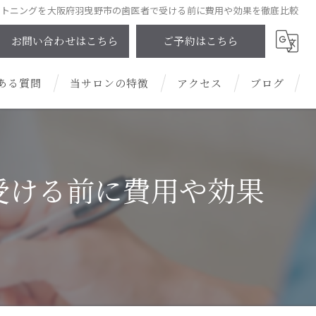
イトニングを大阪府羽曳野市の歯医者で受ける前に費用や効果を徹底比較
お問い合わせはこちら
ご予約はこちら
ある質問
当サロンの特徴
アクセス
ブログ
プライベートサロン
コラム
男性
受ける前に費用や効果
安い
清潔感