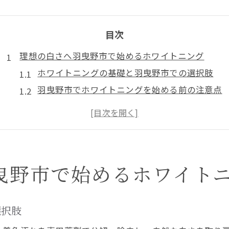
目次
理想の白さへ羽曳野市で始めるホワイトニング
ホワイトニングの基礎と羽曳野市での選択肢
羽曳野市でホワイトニングを始める前の注意点
藤井寺や古市で選ぶホワイトニングの特徴
羽曳野市の歯医者で体験できる施術の流れ
初めてのホワイトニングに最適な歯医者探し
歯医者で叶える効果的なホワイトニング体験
曳野市で始めるホワイト
歯医者のホワイトニングで得られる効果とは
羽曳野市で実感できるホワイトニングの白さ
効果的なホワイトニングの選び方と注意点
選択肢
専門の歯医者がすすめる施術方法を比較