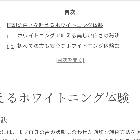
目次
理想の白さを叶えるホワイトニング体験
ホワイトニングで叶える美しい白さの秘訣
初めての方も安心なホワイトニング体験談
ホワイトニング施術後の白さの持続ポイント
透明感ある白い歯を目指すホワイトニング方法
ホワイトニングで理想の口元を手に入れるコツ
美原区で安心して受けたい最新ホワイトニング
えるホワイトニング体験
美原区で注目の最新ホワイトニング技術とは
安心できるホワイトニング医院選びの基準
最新ホワイトニングの安全性と効果を解説
秘訣
ホワイトニングで快適な施術が叶う理由
めには、まず自身の歯の状態に合わせた適切な施術方法を
口コミで選ばれる美原区のホワイトニング特徴