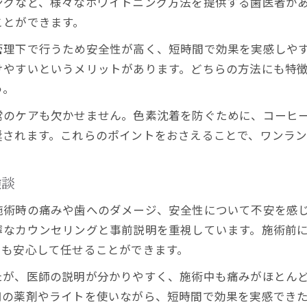
ングなど、様々なホワイトニング方法を提供する歯医者が
快適な施術に注目集まるホワイトニングの魅力
ことができます。
ホワイトニング施術の快適さが選ばれる理由
管理下で行うため安全性が高く、短時間で効果を実感しや
リラクゼーション感覚で受けるホワイトニング体
けやすいというメリットがあります。どちらの方法にも特
ホワイトニングの快適性にこだわる医院の特徴
う。
痛みを抑えたホワイトニングの施術工程
常のケアも欠かせません。色素沈着を防ぐために、コーヒ
ホワイトニングで通院が楽しくなるポイント
奨されます。これらのポイントをおさえることで、ワンラン
若々しい笑顔を手に入れるための医院選び術
ホワイトニングに強い歯科医院選びのポイント
験談
若々しい白さを支えるホワイトニング医院の特徴
施術時の痛みや歯へのダメージ、安全性について不安を感
ホワイトニングが得意な医院の選び方解説
寧なカウンセリングと事前説明を重視しています。施術前
医院選びで差がつくホワイトニング体験の質
でも安心して任せることができます。
口コミや評判を活かした医院選びのコツ
たが、医師の説明が分かりやすく、施術中も痛みがほとん
痛みを抑えたホワイトニングが選ばれる理由
用の薬剤やライトを使いながら、短時間で効果を実感でき