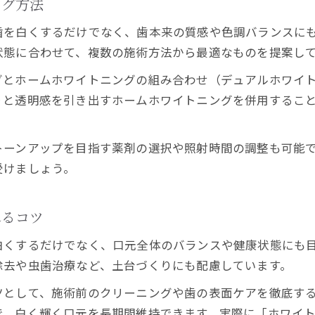
ング方法
歯を白くするだけでなく、歯本来の質感や色調バランスに
状態に合わせて、複数の施術方法から最適なものを提案し
グとホームホワイトニングの組み合わせ（デュアルホワイ
りと透明感を引き出すホームホワイトニングを併用するこ
トーンアップを目指す薬剤の選択や照射時間の調整も可能
受けましょう。
れるコツ
白くするだけでなく、口元全体のバランスや健康状態にも
除去や虫歯治療など、土台づくりにも配慮しています。
ツとして、施術前のクリーニングや歯の表面ケアを徹底す
で、白く輝く口元を長期間維持できます。実際に「ホワイ