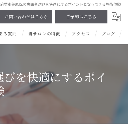
阪府堺市美原区の歯医者選びを快適にするポイントと安心できる施術体験
お問い合わせはこちら
ご予約はこちら
ある質問
当サロンの特徴
アクセス
ブログ
プライベートサロン
コラム
男性
選びを快適にするポイ
安い
験
清潔感