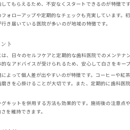
痛みの少ないホワイトニング施術の魅力
内してもらえるため、不安なくスタートできるのが特徴で
ホワイトニングで快適さと安心感を両立
のフォローアップや定期的なチェックも充実しています。
痛みを感じにくいホワイトニング技術を解説
が行き届いている医院が多いのが地域の特徴です。
敏感な方も安心できるホワイトニング方法
ホワイトニング施術時の不安を解消する工夫
イント
ホワイトニング体験で毎日の自信が変わる
には、日々のセルフケアと定期的な歯科医院でのメンテナ
ホワイトニングで笑顔に自信が持てる理由
体的なアドバイスが受けられるため、安心して白さをキー
美しい歯で毎日が前向きになるホワイトニング効
境によって個人差が出やすいのが特徴です。コーヒーや紅
ホワイトニング体験がもたらす印象アップの秘訣
歯磨きを心掛けることが大切です。また、定期的に歯科医
白い歯が生み出すホワイトニングの自信感
。
ホワイトニング後の日常生活での変化とは
ングキットを併用する方法も効果的です。施術後の注意点
白さを維持できます。