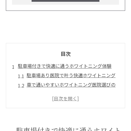
目次
駐車場付きで快適に通うホワイトニング体験
駐車場あり医院で叶う快適ホワイトニング
車で通いやすいホワイトニング医院選びの
秘訣
駐車場完備の医院でストレスなく受けるホ
ワイトニング
駐車スペースが安心のホワイトニング体験
談
駐車場付きで快適に通うホワイト