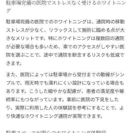
目
駐車場完備の医院でストレスなく受けるホワイトニン
グ
信頼性高いホワイトニング医院比較方法
通いやすさと効果で選ぶ審美ケアの新常識
駐車場完備の医院でのホワイトニングは、通院時の移動
ストレスが少なく、リラックスして施術に臨める点が大
通いやすさ重視で選ぶホワイトニング医院
きなメリットです。特にホワイトニングは複数回の通院
のコツ
が必要な場合も多いため、車でのアクセスがしやすい医
効果と利便性を両立する審美ケア選び
院を選ぶことで、途中で通院を断念するリスクも低減で
審美ケアはアクセスとホワイトニング効果
きます。
で決める
また、医院によっては駐車場から受付までの動線がシン
忙しい人にも最適なホワイトニング医院の
プルで、雨天時でも濡れにくい設計になっている場合も
選び方
あります。こうした細やかな配慮が、患者の満足度や継
通院負担を減らすホワイトニング医院を探
続率にもつながっています。事前に医院の下見をした
す方法
り、実際に利用した人の体験談を参考にすることで、よ
納得できる医院選びを支える相場と選定術
り快適なホワイトニング通院が実現できます。
ホワイトニング相場と予算設定のポイント
相場を知って賢く選ぶホワイトニング医院
駐車スペースが安心のホワイトニング体験談