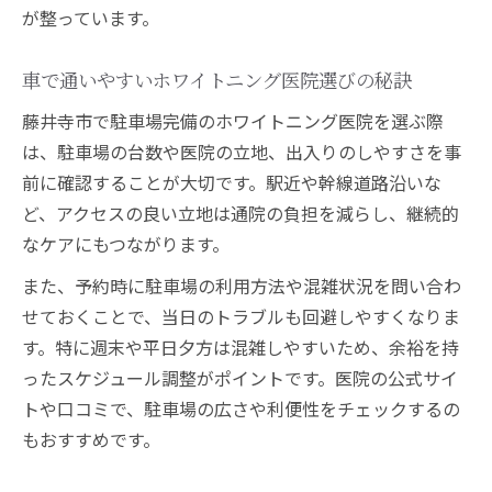
が整っています。
点
一回で実感できるホワイトニングの特徴と
車で通いやすいホワイトニング医院選びの秘訣
は
藤井寺市で駐車場完備のホワイトニング医院を選ぶ際
効果重視のホワイトニング施術選定ポイン
は、駐車場の台数や医院の立地、出入りのしやすさを事
ト
前に確認することが大切です。駅近や幹線道路沿いな
短期間で白さを実感できるホワイトニング
ど、アクセスの良い立地は通院の負担を減らし、継続的
法
なケアにもつながります。
施術内容で選ぶホワイトニングのメリット
また、予約時に駐車場の利用方法や混雑状況を問い合わ
信頼性重視のホワイトニング医院比較ポイント
せておくことで、当日のトラブルも回避しやすくなりま
信頼できるホワイトニング医院の見極め方
す。特に週末や平日夕方は混雑しやすいため、余裕を持
口コミや症例数で比較する医院選びの基準
ったスケジュール調整がポイントです。医院の公式サイ
安心して任せられるホワイトニング医院の
トや口コミで、駐車場の広さや利便性をチェックするの
特徴
もおすすめです。
医院の信頼性を判断するためのチェック項