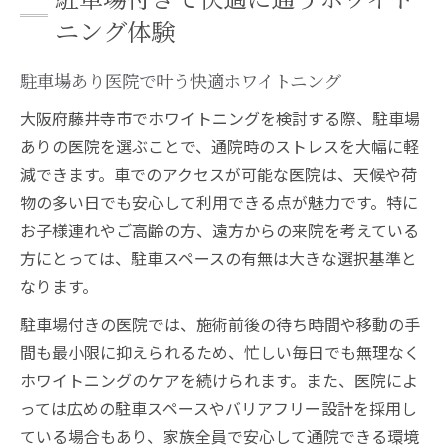
アクセス良好な医院で始めるホワイトニン
ニング体験
グの魅力
駐車場あり医院で叶う快適ホワイトニング
大阪府藤井寺市で叶う安心ホワイトニング選び
藤井寺市で安心して受けるホワイトニング
大阪府藤井寺市でホワイトニングを検討する際、駐車場
の基準
ありの医院を選ぶことで、通院時のストレスを大幅に軽
ホワイトニング医院選びで重視すべき安心
減できます。車でのアクセスが可能な医院は、天候や荷
ポイント
物の多い日でも安心して利用できる点が魅力です。特に
お子様連れやご高齢の方、遠方からの来院を考えている
藤井寺市で信頼のホワイトニング医院を見
方にとっては、駐車スペースの有無は大きな選択基準と
極める方法
なります。
安心感のあるホワイトニング医院見分けの
コツ
駐車場付きの医院では、施術前後の待ち時間や移動の手
間も最小限に抑えられるため、忙しい毎日でも無理なく
藤井寺市で後悔しないホワイトニング医院
ホワイトニングのケアを続けられます。また、医院によ
探し
っては広めの駐車スペースやバリアフリー設計を採用し
一回で白い歯へ導く施術の見極め方とは
ている場合もあり、家族全員で安心して通院できる環境
即効性ホワイトニング施術の選び方と注意